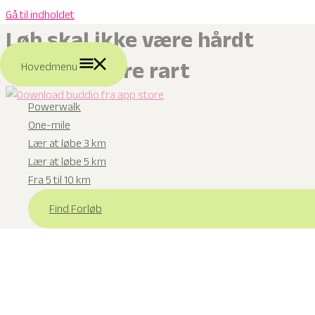
Gå til indholdet
Løb skal ikke være hårdt
Det skal være rart
Hovedmenu
Powerwalk
One-mile
Lær at løbe 3 km
Lær at løbe 5 km
Fra 5 til 10 km
Find Forløb